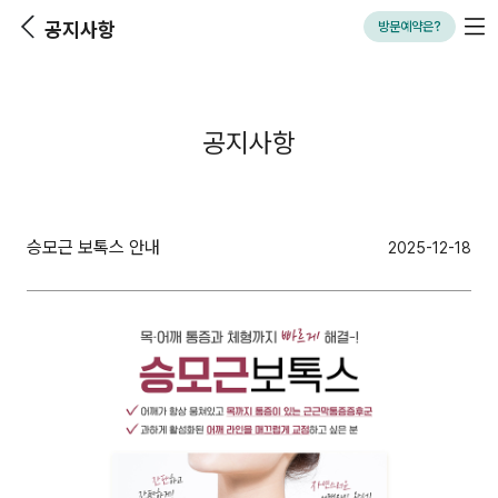
123스텝업 병원
공지사항
방문예약은?
공지사항
승모근 보톡스 안내
2025-12-18